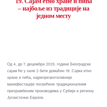
19. Сајам етно хране и пића
– најбоље из традиције на
једном месту
Од 4. до 7. децембра 2025. године Београдски
сајам ће у хали 2 бити домаћин 19. Сајма етно
хране и пића, најрепрезентативније
манифестације посвећене традиционалним
прехрамбеним производима у Србији и региону
Југоисточне Европе.